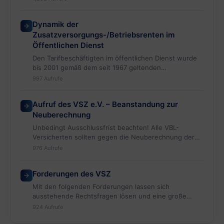
Dynamik der
Zusatzversorgungs-/Betriebsrenten im
Öffentlichen Dienst
Den Tarifbeschäftigten im öffentlichen Dienst wurde
bis 2001 gemäß dem seit 1967 geltenden
Altersversorgungstarifvertrag versprochen,…
997 Aufrufe
Aufruf des VSZ e.V. – Beanstandung zur
Neuberechnung
Unbedingt Ausschlussfrist beachten! Alle VBL-
Versicherten sollten gegen die Neuberechnung der
Startgutschrift 2018 durch
976 Aufrufe
die VBL eine außergerichtliche „Beanstandung“ einleg
en. Die VBL versucht über eine Ausschlussfrist von
Forderungen des VSZ
nur 6…
Mit den folgenden Forderungen lassen sich
ausstehende Rechtsfragen lösen und eine große
Anzahl von Renten gerechterweise verbessern,…
924 Aufrufe