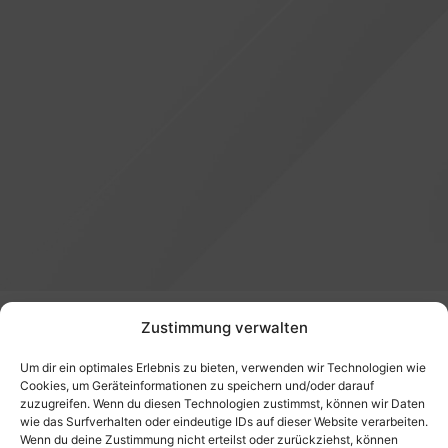
Zustimmung verwalten
Um dir ein optimales Erlebnis zu bieten, verwenden wir Technologien wie
Die Berliner Regionalgruppe war am 13. November
Cookies, um Geräteinformationen zu speichern und/oder darauf
zuzugreifen. Wenn du diesen Technologien zustimmst, können wir Daten
2019 zu Gast bei der Betriebsversammlung vom
wie das Surfverhalten oder eindeutige IDs auf dieser Website verarbeiten.
Projektträger Jülich (PTJ) des
Wenn du deine Zustimmung nicht erteilst oder zurückziehst, können