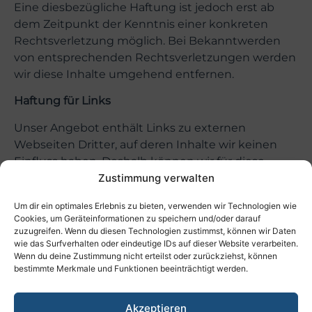
Eine diesbezügliche Haftung ist jedoch erst ab
dem Zeitpunkt der Kenntnis einer konkreten
Rechtsverletzung möglich. Bei Bekanntwerden
von entsprechenden Rechtsverletzungen werden
wir diese Inhalte umgehend entfernen.
Haftung für Links
Unser Angebot enthält Links zu externen
Webseiten Dritter, auf deren Inhalte wir keinen
Einfluss haben. Deshalb können wir für diese
fremden Inhalte auch keine Gewähr übernehmen.
Zustimmung verwalten
Für die Inhalte der verlinkten Seiten ist stets der
Um dir ein optimales Erlebnis zu bieten, verwenden wir Technologien wie
jeweilige Anbieter oder Betreiber der Seiten
Cookies, um Geräteinformationen zu speichern und/oder darauf
verantwortlich. Die verlinkten Seiten wurden zum
zuzugreifen. Wenn du diesen Technologien zustimmst, können wir Daten
Zeitpunkt der Verlinkung auf mögliche
wie das Surfverhalten oder eindeutige IDs auf dieser Website verarbeiten.
Wenn du deine Zustimmung nicht erteilst oder zurückziehst, können
Rechtsverstöße überprüft. Rechtswidrige Inhalte
bestimmte Merkmale und Funktionen beeinträchtigt werden.
waren zum Zeitpunkt der Verlinkung nicht
erkennbar. Eine permanente inhaltliche Kontrolle
Akzeptieren
der verlinkten Seiten ist jedoch ohne konkrete