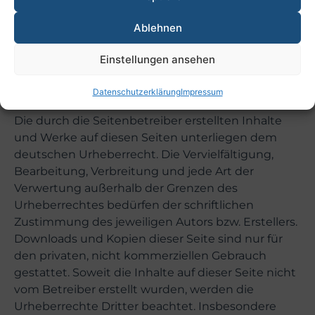
Anhaltspunkte einer Rechtsverletzung nicht
Ablehnen
zumutbar. Bei Bekanntwerden von
Rechtsverletzungen werden wir derartige Links
Einstellungen ansehen
umgehend entfernen.
Datenschutzerklärung
Impressum
Urheberrecht
Die durch die Seitenbetreiber erstellten Inhalte
und Werke auf diesen Seiten unterliegen dem
deutschen Urheberrecht. Die Vervielfältigung,
Bearbeitung, Verbreitung und jede Art der
Verwertung außerhalb der Grenzen des
Urheberrechtes bedürfen der schriftlichen
Zustimmung des jeweiligen Autors bzw. Erstellers.
Downloads und Kopien dieser Seite sind nur für
den privaten, nicht kommerziellen Gebrauch
gestattet. Soweit die Inhalte auf dieser Seite nicht
vom Betreiber erstellt wurden, werden die
Urheberrechte Dritter beachtet. Insbesondere