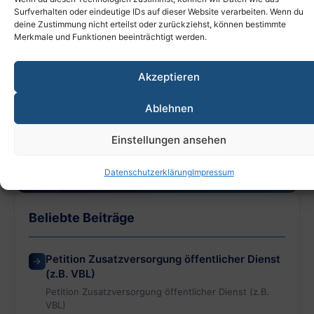
Surfverhalten oder eindeutige IDs auf dieser Website verarbeiten. Wenn du
deine Zustimmung nicht erteilst oder zurückziehst, können bestimmte
Kontakt aufnehmen
Merkmale und Funktionen beeinträchtigt werden.
Akzeptieren
Zum Beitrittsformular
Ablehnen
Einstellungen ansehen
0551 / 37060007
info@vsz-ev.de
Datenschutzerklärung
Impressum
Beliebte Beiträge
Petition Zusatzversorgung öffentlicher Dienst
(z.B. VBL)
Petition Zusatzversorgung öffentlicher Dienst (z.B.
VBL)