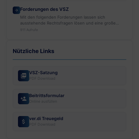
en. Die VBL versucht über eine Ausschlussfrist von
Forderungen des VSZ
nur 6…
Mit den folgenden Forderungen lassen sich
ausstehende Rechtsfragen lösen und eine große
Anzahl von Renten gerechterweise verbessern,…
911 Aufrufe
Nützliche Links
VSZ-Satzung
PDF Download
Beitrittsformular
Online ausfüllen
ver.di Treuegeld
PDF Download