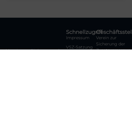
Schnellzugriff
Geschäftsstel
Impressum
Verein zur
Sicherung der
VSZ-Satzung
Zusatzversorgun
Verein zur Sicherung der
VSZ e.V.
Beitrittsformular
Zusatzversorgungsrente
RA Mathies
Kontakt
Keplerstr. 5
Für Ihre Rechte in der
37085
Datenschutzerklärung
Zusatzversorgung des
Göttingen
öffentlichen Dienstes.
Cookie-
Bundesweit aktiv seit
Richtlinie (EU)
0551 /
über 30 Jahren.
37060007
kontakt@vsz-
ev.de
Copyright © 2026 Verein zur Sicherung
Webdesign by
der Zusatzversorgungsrente e.V.
UnicornFactory