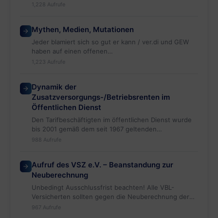
1,228 Aufrufe
Mythen, Medien, Mutationen
Jeder blamiert sich so gut er kann / ver.di und GEW
haben auf einen offenen…
1,223 Aufrufe
Dynamik der
Zusatzversorgungs-/Betriebsrenten im
Öffentlichen Dienst
Den Tarifbeschäftigten im öffentlichen Dienst wurde
bis 2001 gemäß dem seit 1967 geltenden
Altersversorgungstarifvertrag versprochen,…
988 Aufrufe
Aufruf des VSZ e.V. – Beanstandung zur
Neuberechnung
Unbedingt Ausschlussfrist beachten! Alle VBL-
Versicherten sollten gegen die Neuberechnung der
Startgutschrift 2018 durch
967 Aufrufe
die VBL eine außergerichtliche „Beanstandung“ einleg