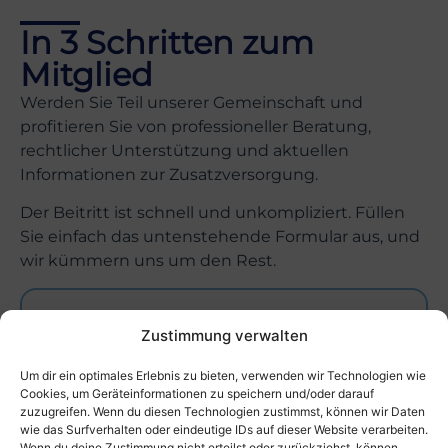
In 3 Schritten zum
Mitglied
Werden Sie Teil unserer Gemeinschaft und
profitieren Sie von professioneller Beratung,
rechtlicher Unterstützung und aktuellen
Informationen zur Zusatzversorgung.
Der Beitritt ist schnell und unkompliziert. Füllen
Sie einfach das untenstehende Formular aus, und
wir kümmern uns um den Rest.
Zustimmung verwalten
Mitgliedsbeitrag
Der Mitgliedsbeitrag beträgt derzeit
Um dir ein optimales Erlebnis zu bieten, verwenden wir Technologien wie
39,00 Euro pro Jahr
und wird zum 01.
Cookies, um Geräteinformationen zu speichern und/oder darauf
April per SEPA-Lastschrift eingezogen.
zuzugreifen. Wenn du diesen Technologien zustimmst, können wir Daten
wie das Surfverhalten oder eindeutige IDs auf dieser Website verarbeiten.
Wenn du deine Zustimmung nicht erteilst oder zurückziehst, können