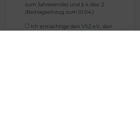
zum Jahresende) und § 4 Abs. 2
(Beitragseinzug zum 01.04.)
Ich ermächtige den VSZ e.V., den
Mitgliedsbeitrag von meinem
Konto mittels SEPA-Lastschrift
einzuziehen und weise mein
Kreditinstitut an, die Lastschriften
einzulösen.
Ich bin damit einverstanden,
dass der VSZ e.V. meine Daten für
Vereinszwecke verwendet.
Wichtige Hinweise:
Die Mandatsreferenz setzt sich
aus VSZ-MITGLIEDSNUMMER (4