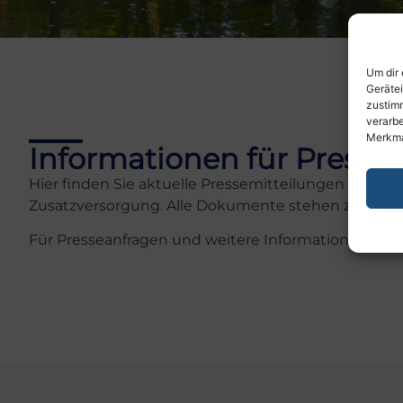
Um dir 
Geräte
zustimm
verarbe
Merkma
Informationen für Presse 
Hier finden Sie aktuelle Pressemitteilungen des VSZ
Zusatzversorgung. Alle Dokumente stehen zum Dow
Für Presseanfragen und weitere Informationen steh