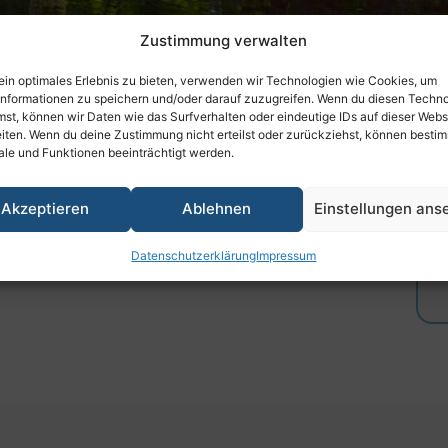
Zustimmung verwalten
ein optimales Erlebnis zu bieten, verwenden wir Technologien wie Cookies, um
informationen zu speichern und/oder darauf zuzugreifen. Wenn du diesen Techn
st, können wir Daten wie das Surfverhalten oder eindeutige IDs auf dieser Webs
iten. Wenn du deine Zustimmung nicht erteilst oder zurückziehst, können besti
le und Funktionen beeinträchtigt werden.
und Mitglieder
 e.V. sowie wichtige Informationsmaterialien zur
Akzeptieren
Ablehnen
Einstellungen ans
nload bereit.
Datenschutzerklärung
Impressum
en wir Ihnen gerne zur Verfügung.