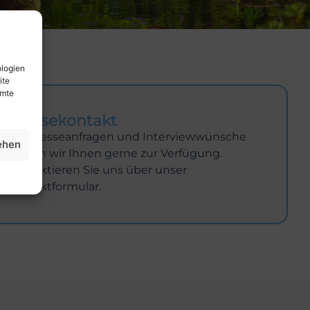
ologien
ite
mmte
Pressekontakt
Für Presseanfragen und Interviewwünsche
ehen
stehen wir Ihnen gerne zur Verfügung.
Kontaktieren Sie uns über unser
Kontaktformular.