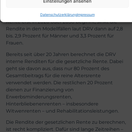
Standardrentner mit Rentenbeginn 1.1.2020 – also
Einstellungen ansehen
geboren am 1.1.1955 – mit 2,9 Prozent für Männer
und 3,5 Prozent für Frauen beziffert. Sofern die
Datenschutzerklärung
Impressum
Rente erst in 2020 oder 2030 beginnt, sinkt die
Rendite in den Modellfällen laut DRV dann auf 2,8
bis. 2,9 Prozent für Männer und 3,3 Prozent für
Frauen.
Bereits seit über 20 Jahren berechnet die DRV
interne Renditen für die gesetzliche Rente. Dabei
geht sie davon aus, dass nur 80 Prozent des
Gesamtbeitrags für die reine Altersrente
verwendet werden. Die restlichen 20 Prozent
dienen zur Finanzierung von
Erwerbsminderungsrenten,
Hinterbliebenenrenten – insbesondere
Witwenrenten – und Rehabilitationsleistungen.
Die Rendite der gesetzlichen Rente zu berechnen,
ist recht kompliziert. Dafür sind lange Zeitreihen –