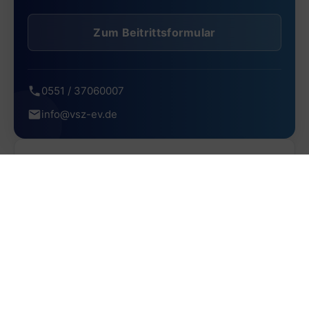
Zum Beitrittsformular
0551 / 37060007
info@vsz-ev.de
Beliebte Beiträge
Petition Zusatzversorgung öffentlicher Dienst
(z.B. VBL)
Petition Zusatzversorgung öffentlicher Dienst (z.B.
VBL)
1,239 Aufrufe
Mythen, Medien, Mutationen