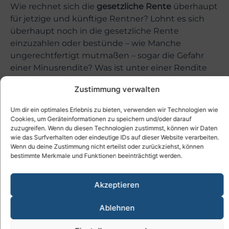
Wie rechnet sich die
gesetzliche Rente
überhaupt
für jetzige und künftige Rentner? Lohnt es sich
überhaupt noch in die gesetzliche Rente
einzuzahlen oder bestünde – wie Manche
ungerechtfertigt mutmaßen – sogar die Gefahr
einer Minusrendite? Was ist unter einer Rendite
der gesetzlichen Rente überhaupt zu verstehen?
Zustimmung verwalten
Die Autoren
Werner Siepe und Friedmar
Um dir ein optimales Erlebnis zu bieten, verwenden wir Technologien wie
Fischer,
den VSZ- Mitgliedern als Sachverständige
Cookies, um Geräteinformationen zu speichern und/oder darauf
für die VBL-Rente bestens bekannt, haben sich
zuzugreifen. Wenn du diesen Technologien zustimmst, können wir Daten
jüngst mit der
gesetzlichen Rente
befasst und
wie das Surfverhalten oder eindeutige IDs auf dieser Website verarbeiten.
Wenn du deine Zustimmung nicht erteilst oder zurückziehst, können
beantworten Fragen, die aktuell jeden Rentner
bestimmte Merkmale und Funktionen beeinträchtigt werden.
interessieren dürften.
Zurzeit nennt die Deutsche Rentenversicherung
Akzeptieren
(DRV) durchschnittliche Renditen von zwei bis
drei Prozent nach ihrer Berechnungsmethode. Vor
Ablehnen
zehn Jahren hatte sie die Rendite für einen