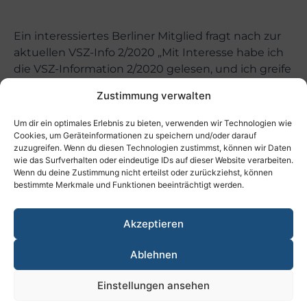
Ein interessiertes Berliner Mitglied fragt nach zur
aktuellen VSZ-Info 2/2020 „Mit Interesse habe ich
die VSZ-Information 2/2020 gelesen, und ich greife
die nachfolgend aufgeführten Punkte unter dem
Zustimmung verwalten
Blickwinkel der rentenfernen Jahrgänge heraus.
Ich will noch darauf hinweisen, dass bereits in der
Um dir ein optimales Erlebnis zu bieten, verwenden wir Technologien wie
Vergangenheit diese Punkte im VSZ
Cookies, um Geräteinformationen zu speichern und/oder darauf
zuzugreifen. Wenn du diesen Technologien zustimmst, können wir Daten
angesprochen wurden, aber bekanntermaßen
wie das Surfverhalten oder eindeutige IDs auf dieser Website verarbeiten.
kann sich durch Zeitablauf etwas ändern.
Wenn du deine Zustimmung nicht erteilst oder zurückziehst, können
bestimmte Merkmale und Funktionen beeinträchtigt werden.
Jährliche Dynamisierung der Startgutschrift
bis zum Renteneintritt
Akzeptieren
An sich war eine jährliche Dynamisierung der
Startgutschrift von einem Prozent mit der
Ablehnen
Einführung des Punktemodells zugesagt
worden. Tatsächlich war die durchgeführte
Einstellungen ansehen
Dynamisierung entweder null Prozent oder