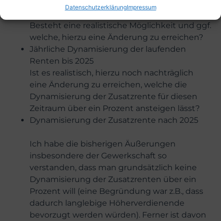
sie lag erheblich unter einem Prozent.
Datenschutzerklärung
Impressum
Besteht eine realistische Möglichkeit und ggf.
welche, hierzu eine Änderung zu erreichen?
Jährliche Dynamisierung der laufenden
Renten bis 2025
Ist es realistisch, hierzu noch nachträglich
eine Änderung zu erreichen, welche die
Dynamisierung der Zusatzrente für diesen
Zeitraum über ein Prozent ansteigen lässt?
Dynamisierung der Zusatzrente nach 2025
Ich habe die bisherigen Äußerungen
insbesondere der Gewerkschaft so
verstanden, dass man grundsätzlich keine
Dynamisierung der Zusatzrenten über ein
Prozent will (eine Begründung war z.B., dass
dadurch langlebige Höherverdienende
bevorzugt werden würden). Ferner ist davon