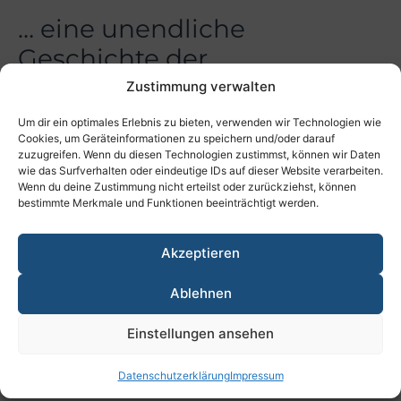
… eine unendliche
Geschichte der
Zusatzrentenversorgung
Zustimmung verwalten
Um dir ein optimales Erlebnis zu bieten, verwenden wir Technologien wie
Ein Verharren der Armutsquote in Deutschland
Cookies, um Geräteinformationen zu speichern und/oder darauf
auf hohem Niveau beklagte der Paritätische
zuzugreifen. Wenn du diesen Technologien zustimmst, können wir Daten
Gesamtverband auf seinem ersten
wie das Surfverhalten oder eindeutige IDs auf dieser Website verarbeiten.
Wenn du deine Zustimmung nicht erteilst oder zurückziehst, können
Armutskongress Anfang Juli 2016 in Berlin. Die
bestimmte Merkmale und Funktionen beeinträchtigt werden.
Zahl der Bezieherinnen und Bezieher von
Grundsicherung im Alter ab 65 Jahre ist laut
Akzeptieren
Statischem Bundesamt auf 536.000 Menschen,
das sind über die Hälfte (51,6 Prozent) von
Ablehnen
insgesamt 1038000 Beziehern von
Grundsicherung, gestiegen. Davon sind 60,1
Einstellungen ansehen
Prozent Frauen. Zu den Hauptrisikogruppen
zählen damit Rentnerinnen und Rentner.
Datenschutzerklärung
Impressum
Innerhalb eines Jahres ist die Zahl der alten