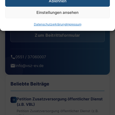
Ablehnen
Einstellungen ansehen
Kontakt aufnehmen
Datenschutzerklärung
Impressum
Zum Beitrittsformular
0551 / 37060007
info@vsz-ev.de
Beliebte Beiträge
Petition Zusatzversorgung öffentlicher Dienst
(z.B. VBL)
Petition Zusatzversorgung öffentlicher Dienst (z.B.