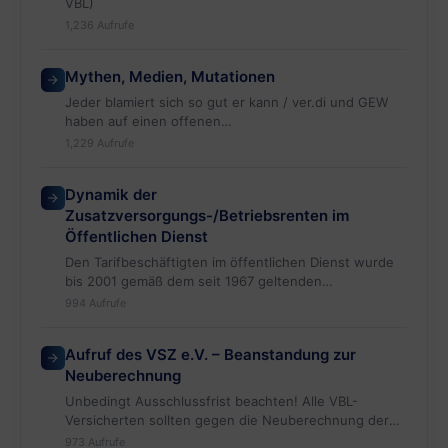
VBL)
1,236 Aufrufe
Mythen, Medien, Mutationen
Jeder blamiert sich so gut er kann / ver.di und GEW
haben auf einen offenen…
1,229 Aufrufe
Dynamik der
Zusatzversorgungs-/Betriebsrenten im
Öffentlichen Dienst
Den Tarifbeschäftigten im öffentlichen Dienst wurde
bis 2001 gemäß dem seit 1967 geltenden
Altersversorgungstarifvertrag versprochen,…
994 Aufrufe
Aufruf des VSZ e.V. – Beanstandung zur
Neuberechnung
Unbedingt Ausschlussfrist beachten! Alle VBL-
Versicherten sollten gegen die Neuberechnung der
Startgutschrift 2018 durch
973 Aufrufe