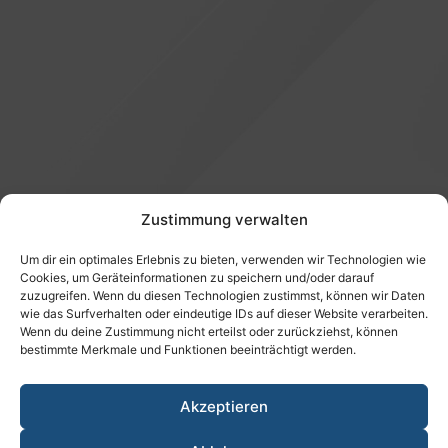
Zustimmung verwalten
Um dir ein optimales Erlebnis zu bieten, verwenden wir Technologien wie
Cookies, um Geräteinformationen zu speichern und/oder darauf
Ein Rechenbeispiel
zuzugreifen. Wenn du diesen Technologien zustimmst, können wir Daten
wie das Surfverhalten oder eindeutige IDs auf dieser Website verarbeiten.
Wenn du deine Zustimmung nicht erteilst oder zurückziehst, können
bestimmte Merkmale und Funktionen beeinträchtigt werden.
Brauchen Sie Hilfe?
Wir beraten Sie gerne zu Ihrem Anliegen rund um
Akzeptieren
die Zusatzversorgung oder helfen Ihnen beim
Beitritt.