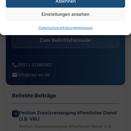
Ablehnen
Einstellungen ansehen
Kontakt aufnehmen
Datenschutzerklärung
Impressum
Zum Beitrittsformular
0551 / 37060007
info@vsz-ev.de
Beliebte Beiträge
Petition Zusatzversorgung öffentlicher Dienst
(z.B. VBL)
Petition Zusatzversorgung öffentlicher Dienst (z.B.