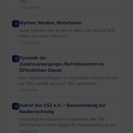
VBL)
1,232 Aufrufe
Mythen, Medien, Mutationen
Jeder blamiert sich so gut er kann / ver.di und GEW
haben auf einen offenen…
1,226 Aufrufe
Dynamik der
Zusatzversorgungs-/Betriebsrenten im
Öffentlichen Dienst
Den Tarifbeschäftigten im öffentlichen Dienst wurde
bis 2001 gemäß dem seit 1967 geltenden
Altersversorgungstarifvertrag versprochen,…
990 Aufrufe
Aufruf des VSZ e.V. – Beanstandung zur
Neuberechnung
Unbedingt Ausschlussfrist beachten! Alle VBL-
Versicherten sollten gegen die Neuberechnung der
Startgutschrift 2018 durch
968 Aufrufe