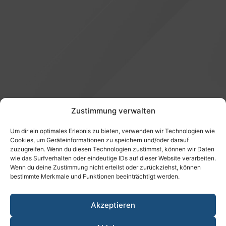
Zustimmung verwalten
Um dir ein optimales Erlebnis zu bieten, verwenden wir Technologien wie
Cookies, um Geräteinformationen zu speichern und/oder darauf
Petition Zusatzversorgung öffentlicher Dienst (z.B. VBL)
zuzugreifen. Wenn du diesen Technologien zustimmst, können wir Daten
wie das Surfverhalten oder eindeutige IDs auf dieser Website verarbeiten.
Wenn du deine Zustimmung nicht erteilst oder zurückziehst, können
bestimmte Merkmale und Funktionen beeinträchtigt werden.
Brauchen Sie Hilfe?
Wir beraten Sie gerne zu Ihrem Anliegen rund um
Akzeptieren
die Zusatzversorgung oder helfen Ihnen beim
Beitritt.