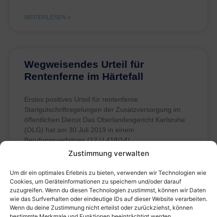
WEITERLESEN »
Wegweisendes Urteil für
Rentenferne im Härtefall
Erstes positives Urteil für rentenferne
Startgutschriftregelungen der Zusatzversorgung im
öffentlichen Dienst Das Oberlandesgericht Karlsruhe
(OLG) hat am 30.Juli 2019 in einem
Berufungsverfahren (12 U 418/14)
Zustimmung verwalten
WEITERLESEN »
Um dir ein optimales Erlebnis zu bieten, verwenden wir Technologien wie
Cookies, um Geräteinformationen zu speichern und/oder darauf
zuzugreifen. Wenn du diesen Technologien zustimmst, können wir Daten
wie das Surfverhalten oder eindeutige IDs auf dieser Website verarbeiten.
Wenn du deine Zustimmung nicht erteilst oder zurückziehst, können
Ablehnung einer Verfassungs­
bestimmte Merkmale und Funktionen beeinträchtigt werden.