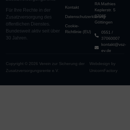
RA Mathies
Kontakt
Keplerstr. 5
Für Ihre Rechte in der
37085
Datenschutzerklärung
Zusatzversorgung des
Göttingen
öffentlichen Dienstes.
Cookie-
Bundesweit aktiv seit über
Richtlinie (EU)
0551 /
30 Jahren.
37060007
kontakt@vsz-
ev.de
Copyright © 2026 Verein zur Sicherung der
Webdesign by
Zusatzversorgungsrente e.V.
UnicornFactory