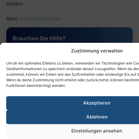
werden.
Mehr:
www.schall-nrw.de
Brauchen Sie Hilfe?
Wir beraten Sie gerne zu Ihrem Anliegen rund um
Zustimmung verwalten
die Zusatzversorgung oder helfen Ihnen beim
Um dir ein optimales Erlebnis zu bieten, verwenden wir Technologien wie Co
Beitritt.
Geräteinformationen zu speichern und/oder darauf zuzugreifen. Wenn du di
zustimmst, können wir Daten wie das Surfverhalten oder eindeutige IDs auf d
Wenn du deine Zustimmung nicht erteilst oder zurückziehst, können bestim
Kontakt aufnehmen
Funktionen beeinträchtigt werden.
Akzeptieren
Zum Beitrittsformular
Ablehnen
Einstellungen ansehen
0551 / 37060007