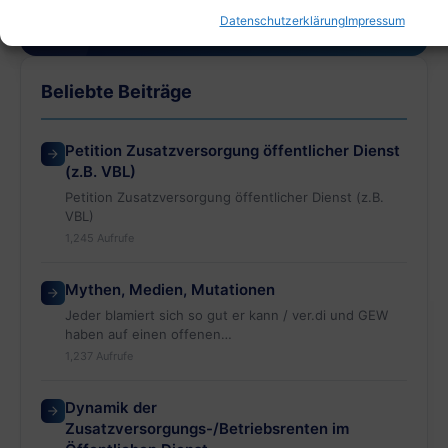
info@vsz-ev.de
Datenschutzerklärung
Impressum
Beliebte Beiträge
Petition Zusatzversorgung öffentlicher Dienst
(z.B. VBL)
Petition Zusatzversorgung öffentlicher Dienst (z.B.
VBL)
1,245 Aufrufe
Mythen, Medien, Mutationen
Jeder blamiert sich so gut er kann / ver.di und GEW
haben auf einen offenen…
1,237 Aufrufe
Dynamik der
Zusatzversorgungs-/Betriebsrenten im