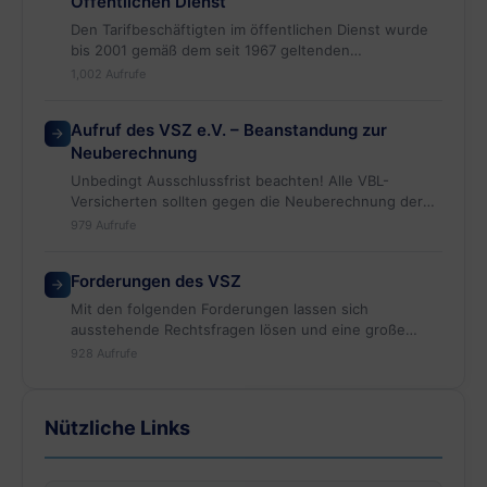
Öffentlichen Dienst
Den Tarifbeschäftigten im öffentlichen Dienst wurde
bis 2001 gemäß dem seit 1967 geltenden
Altersversorgungstarifvertrag versprochen,…
1,002 Aufrufe
Aufruf des VSZ e.V. – Beanstandung zur
Neuberechnung
Unbedingt Ausschlussfrist beachten! Alle VBL-
Versicherten sollten gegen die Neuberechnung der
Startgutschrift 2018 durch
979 Aufrufe
die VBL eine außergerichtliche „Beanstandung“ einleg
en. Die VBL versucht über eine Ausschlussfrist von
Forderungen des VSZ
nur 6…
Mit den folgenden Forderungen lassen sich
ausstehende Rechtsfragen lösen und eine große
Anzahl von Renten gerechterweise verbessern,…
928 Aufrufe
Nützliche Links