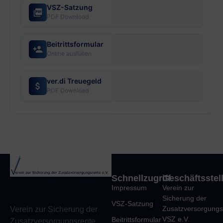
VSZ-Satzung
PDF Download
Beitrittsformular
Online ausfüllen
ver.di Treuegeld
PDF Download
Schnellzugriff
Geschäftsstel
Impressum
Verein zur
Sicherung der
VSZ-Satzung
Zusatzversorgungs
Verein zur Sicherung der
VSZ e.V.
Beitrittsformular
Zusatzversorgungsrente