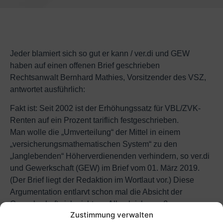
Jeder blamiert sich so gut er kann / ver.di und GEW
haben auf einen offenen Brief geschrieben
Rechtsanwalt Bernhard Mathies, Vorsitzender des VSZ,
antwortet ausführlich:
Fakt ist: Seit 2002 ist der Erhöhungssatz für VBL/ZVK-
Renten auf ein Prozent tariflich festgeschrieben.
Man wolle die „Umverteilung“ der Mittel in einem
„versicherungsmathematischen System“ zu den
„langlebenden“ Höherverdienenden verhindern, so ver.di
und Gewerkschaft (GEW) im Brief vom 01. März 2019.
(Der Brief liegt der Redaktion im Wortlaut vor.) Diese
Argumentation entlarvt schon mal die Absicht der
Gewerkschaft sich nicht um Alle gleichermaßen zu
Zustimmung verwalten
kümmern.