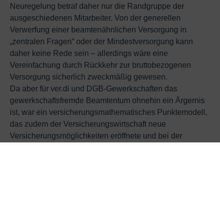
Neuregelung betraf daher nur die Randgruppe der
ausgeschiedenen Mitarbeiter. Von der generellen
Verwerfung einer beamtenähnlichen Versorgung in
„zentralen Fragen“ oder der Mindestversorgung kann
daher keine Rede sein – allerdings wäre eine
Vereinfachung durch Rückkehr zur bruttobezogenen
Versorgung sicherlich zweckmäßig gewesen.
Da aber für ver.di und DGB-Gewerkschaften das
gewerkschaftsfremde Beamtentum ohnehin ein Ärgernis
ist, war ein versicherungsmathematisches Punktemodell,
das zudem der Versicherungswirtschaft neue
Versicherungsmöglichkeiten eröffnete und bei der
Verwaltung und Steuerung der Betriebsrente den Einfluss
der Gewerkschaften vermehrte, weitaus genehmer. In
welchem Umfang Höherverdienende, Frauen und Witwen
betroffen sind, hat die Gewerkschaften 2001 überhaupt
nicht interessiert.
(Redaktionell gekürzt, die Originaltexte zum Nachlesen
befinden sich in den Anlagen: