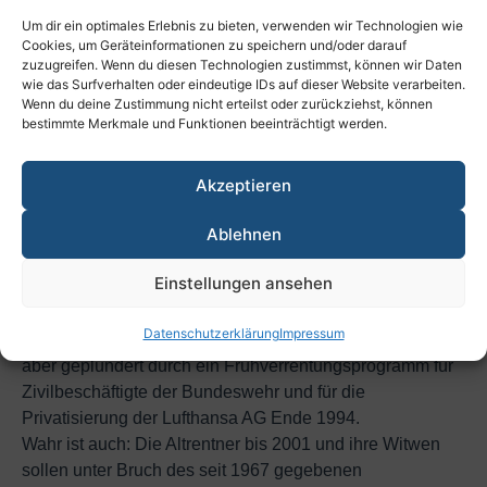
Irrtümer und Mythen werden gestreut: „In einem
Um dir ein optimales Erlebnis zu bieten, verwenden wir Technologien wie
versicherungsmathematisch kalkuliertem System …“ also
Cookies, um Geräteinformationen zu speichern und/oder darauf
in einem auf Zinsen und Kapital aufgebautem System d.
zuzugreifen. Wenn du diesen Technologien zustimmst, können wir Daten
wie das Surfverhalten oder eindeutige IDs auf dieser Website verarbeiten.
R. – „würde eine höhere Dynamisierung dazu führen,
Wenn du deine Zustimmung nicht erteilst oder zurückziehst, können
dass die Renten zu Beginn der Rentenlaufzeit niedriger
bestimmte Merkmale und Funktionen beeinträchtigt werden.
und zum Ende der Laufzeit höher ausfallen würden als
derzeit“.
Akzeptieren
Ablehnen
Richtig ist vielmehr, dass alle Rentner, die bis 2001
verrentet wurden in einem reinen Umlagesystem die
Einstellungen ansehen
Rentner der Nachkriegsgenerationen finanziert haben –
Umlagesatz 1967: 6,9 Prozent. Mit Zustimmung der
Datenschutzerklärung
Impressum
Gewerkschaften wurden die Kassen der VBL seit 1992
aber geplündert durch ein Frühverrentungsprogramm für
Zivilbeschäftigte der Bundeswehr und für die
Privatisierung der Lufthansa AG Ende 1994.
Wahr ist auch: Die Altrentner bis 2001 und ihre Witwen
sollen unter Bruch des seit 1967 gegebenen