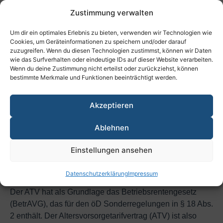
(Höhe Lohnabschlüsse öD versus Höhe
Zustimmung verwalten
Betriebsrenten öD) stehen
Um dir ein optimales Erlebnis zu bieten, verwenden wir Technologien wie
die Gewerkschaften strukturelle Defizite bzgl. der
Cookies, um Geräteinformationen zu speichern und/oder darauf
Kompetenz in Sachen Betriebsrenten des öD
zuzugreifen. Wenn du diesen Technologien zustimmst, können wir Daten
haben.
wie das Surfverhalten oder eindeutige IDs auf dieser Website verarbeiten.
Wenn du deine Zustimmung nicht erteilst oder zurückziehst, können
Will man Alternativen zur bisherigen Vorgehensweise der
bestimmte Merkmale und Funktionen beeinträchtigt werden.
Gewerkschaften und der öffentlichen
Zusatzversorgungskassen andeuten, ist es meiner
Akzeptieren
Ansicht nach ratsam, die bisherigen formalen und
strukturellen Gegebenheiten zu berücksichtigen.
Ablehnen
Die Zusatzversorgungskassen des öD, deren Partner den
Tarifverträgen des öD unterliegen, haben Satzungen, die
Einstellungen ansehen
auf dem Altersvorsorgetarifvertrag (ATV) basieren und
diesen ATV – Vertrag jeweils in ihre Satzung umsetzen.
Datenschutzerklärung
Impressum
Der ATV hat als Grundlage das Betriebsrentengesetz
(BetrAVG), das für den öD Sonderregelungen in § 18 Abs.
2 enthält. Der Altersvorsorgetarifvertrag (ATV) ist also