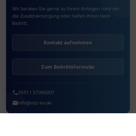
Wir beraten Sie gerne zu Ihrem Anliegen rund um
die Zusatzversorgung oder helfen Ihnen beim
Beitritt.
Kontakt aufnehmen
Zum Beitrittsformular
0551 / 37060007
info@vsz-ev.de
Beliebte Beiträge