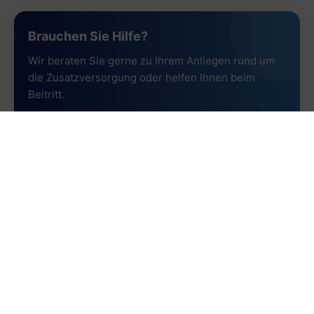
Brauchen Sie Hilfe?
Wir beraten Sie gerne zu Ihrem Anliegen rund um
die Zusatzversorgung oder helfen Ihnen beim
Beitritt.
Kontakt aufnehmen
Zum Beitrittsformular
0551 / 37060007
info@vsz-ev.de