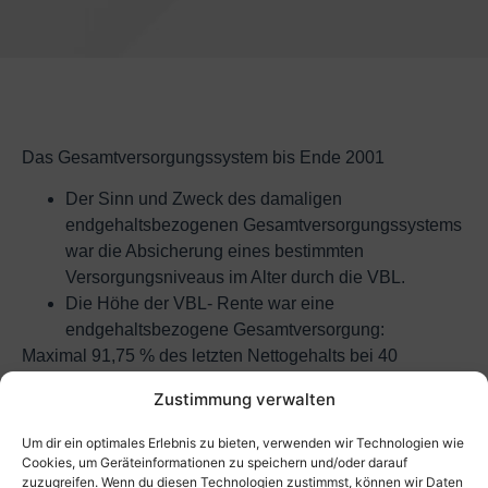
Das Gesamtversorgungssystem bis Ende 2001
Der Sinn und Zweck des damaligen
endgehaltsbezogenen Gesamtversorgungssystems
war die Absicherung eines bestimmten
Versorgungsniveaus im Alter durch die VBL.
Die Höhe der VBL- Rente war eine
endgehaltsbezogene Gesamtversorgung:
Maximal 91,75 % des letzten Nettogehalts bei 40
Beschäftigungsjahren und Vollzeittätigkeit,
Zustimmung verwalten
Maßgebend war das letzte Nettogehalt (berechnet aus
Um dir ein optimales Erlebnis zu bieten, verwenden wir Technologien wie
den letzten drei Jahren vor Rentenbeginn),
Cookies, um Geräteinformationen zu speichern und/oder darauf
zuzugreifen. Wenn du diesen Technologien zustimmst, können wir Daten