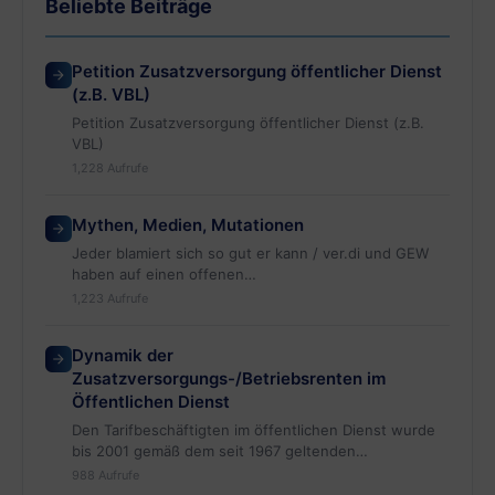
Beliebte Beiträge
Petition Zusatzversorgung öffentlicher Dienst
(z.B. VBL)
Petition Zusatzversorgung öffentlicher Dienst (z.B.
VBL)
1,228 Aufrufe
Mythen, Medien, Mutationen
Jeder blamiert sich so gut er kann / ver.di und GEW
haben auf einen offenen…
1,223 Aufrufe
Dynamik der
Zusatzversorgungs-/Betriebsrenten im
Öffentlichen Dienst
Den Tarifbeschäftigten im öffentlichen Dienst wurde
bis 2001 gemäß dem seit 1967 geltenden
Altersversorgungstarifvertrag versprochen,…
988 Aufrufe