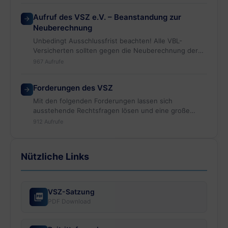
Aufruf des VSZ e.V. – Beanstandung zur
Neuberechnung
Unbedingt Ausschlussfrist beachten! Alle VBL-
Versicherten sollten gegen die Neuberechnung der
Startgutschrift 2018 durch
967 Aufrufe
die VBL eine außergerichtliche „Beanstandung“ einleg
en. Die VBL versucht über eine Ausschlussfrist von
Forderungen des VSZ
nur 6…
Mit den folgenden Forderungen lassen sich
ausstehende Rechtsfragen lösen und eine große
Anzahl von Renten gerechterweise verbessern,…
912 Aufrufe
Nützliche Links
VSZ-Satzung
PDF Download