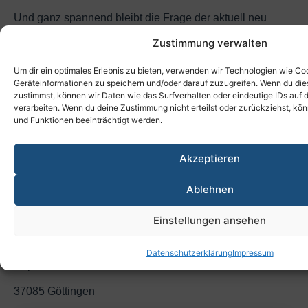
Und ganz spannend bleibt die Frage der aktuell neu
berechneten Startgutschriften, die die VBL seit
Zustimmung verwalten
September 2018 nach Tarifeinigung verschickt – mit
einem Verfallsdatum von sechs Monaten!
Um dir ein optimales Erlebnis zu bieten, verwenden wir Technologien wie Co
Geräteinformationen zu speichern und/oder darauf zuzugreifen. Wenn du di
Sie haben nur sechs Monate Zeit, um Ihre Rechte zu
zustimmst, können wir Daten wie das Surfverhalten oder eindeutige IDs auf 
verarbeiten. Wenn du deine Zustimmung nicht erteilst oder zurückziehst, k
wahren!
und Funktionen beeinträchtigt werden.
Der VBL Geschäftsbericht 2017 ist jetzt
von der VBL Homepage downloadbar. (www.vbl.de –>
Akzeptieren
Die VBL –> Auf einen Blick –>Geschäftsbericht)
Ablehnen
VSZ gegr.1987 – Verein zur
Sicherung der Zusatzversorgungsrente e.V.
Einstellungen ansehen
– Geschäftsstelle Göttingen –
Datenschutzerklärung
Impressum
Keplerstr. 5
37085 Göttingen