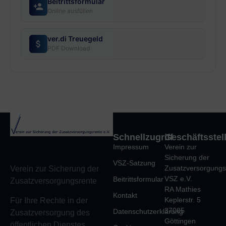
Beitrittsformular
Online ausfüllen
ver.di Treuegeld
PDF Download
Schnellzugriff
Geschäftsstel
Impressum
Verein zur
Sicherung der
VSZ-Satzung
Zusatzversorgungs
Verein zur Sicherung der
VSZ e.V.
Beitrittsformular
Zusatzversorgungsrente
RA Mathies
Kontakt
Keplerstr. 5
Für Ihre Rechte in der
37085
Datenschutzerklärung
Zusatzversorgung des
Göttingen
öffentlichen Dienstes.