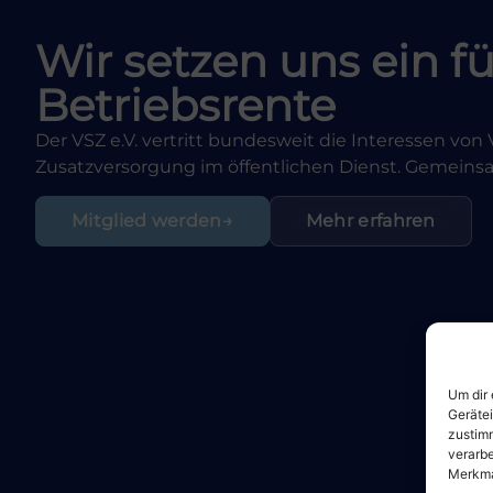
Wir setzen uns ein fü
Betriebsrente
Der VSZ e.V. vertritt bundesweit die Interessen vo
Zusatzversorgung im öffentlichen Dienst. Gemeinsam
Mitglied werden
Mehr erfahren
Um dir 
Geräte
zustimm
verarbe
Merkma