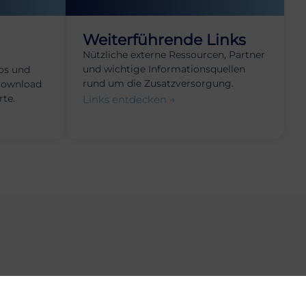
Weiterführende Links
Nützliche externe Ressourcen, Partner
und wichtige Informationsquellen
os und
rund um die Zusatzversorgung.
Download
rte.
Links entdecken →
gkeiten