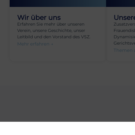
Wir über uns
Unser
Erfahren Sie mehr über unseren
Zusatzver
Verein, unsere Geschichte, unser
Frauendis
Leitbild und den Vorstand des VSZ.
Dynamisie
Gerichtsv
Mehr erfahren →
Themen 
Bleibe