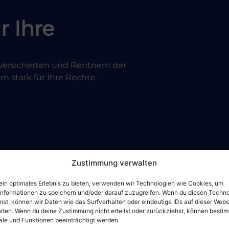
r Ihre
n Versicherten und Rentnern der
 stark für Ihre Rechte.
Zustimmung verwalten
ein optimales Erlebnis zu bieten, verwenden wir Technologien wie Cookies, um
informationen zu speichern und/oder darauf zuzugreifen. Wenn du diesen Techn
st, können wir Daten wie das Surfverhalten oder eindeutige IDs auf dieser Webs
iten. Wenn du deine Zustimmung nicht erteilst oder zurückziehst, können besti
le und Funktionen beeinträchtigt werden.