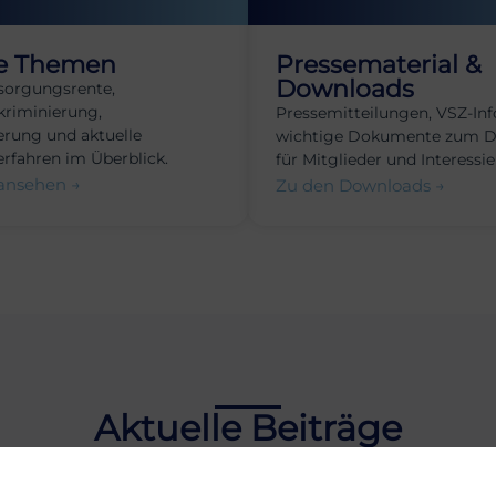
e Themen
Pressematerial &
Downloads
sorgungsrente,
kriminierung,
Pressemitteilungen, VSZ-Inf
rung und aktuelle
wichtige Dokumente zum 
erfahren im Überblick.
für Mitglieder und Interessie
ansehen →
Zu den Downloads →
Aktuelle Beiträge
n Sie informiert über wichtige Entwicklungen und Neui