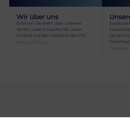
Wir über uns
Unser
Erfahren Sie mehr über unseren
Zusatzver
Verein, unsere Geschichte, unser
Frauendis
Leitbild und den Vorstand des VSZ.
Dynamisie
Gerichtsv
Mehr erfahren →
Themen 
Bleibe