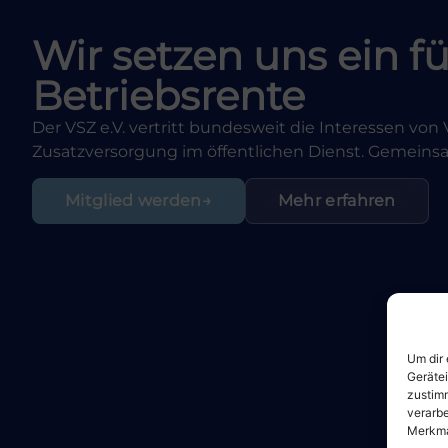
Wir setzen uns ein fü
Betriebsrente
Der VSZ e.V. vertritt bundesweit die Interessen vo
Zusatzversorgung im öffentlichen Dienst. Gemeinsam
Mitglied werden
Mehr erfahren
Um dir 
Geräte
zustimm
verarbe
Merkma