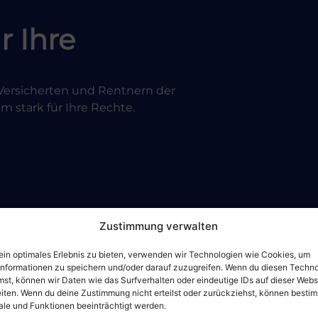
r Ihre
n Versicherten und Rentnern der
 stark für Ihre Rechte.
Zustimmung verwalten
ein optimales Erlebnis zu bieten, verwenden wir Technologien wie Cookies, um
informationen zu speichern und/oder darauf zuzugreifen. Wenn du diesen Techn
st, können wir Daten wie das Surfverhalten oder eindeutige IDs auf dieser Webs
iten. Wenn du deine Zustimmung nicht erteilst oder zurückziehst, können besti
le und Funktionen beeinträchtigt werden.