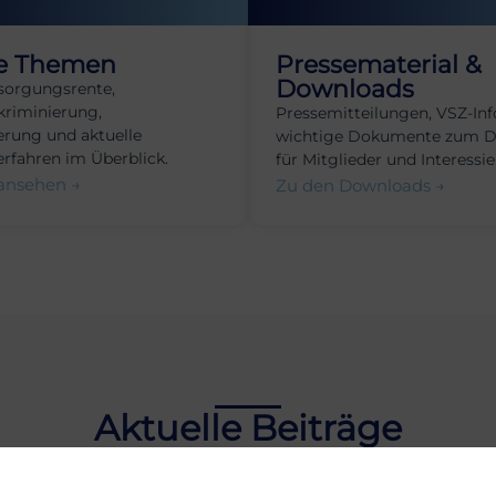
e Themen
Pressematerial &
Downloads
sorgungsrente,
kriminierung,
Pressemitteilungen, VSZ-Inf
rung und aktuelle
wichtige Dokumente zum 
erfahren im Überblick.
für Mitglieder und Interessie
ansehen →
Zu den Downloads →
Aktuelle Beiträge
n Sie informiert über wichtige Entwicklungen und Neui