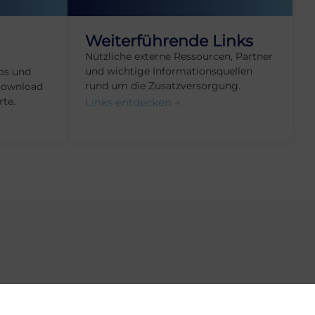
Weiterführende Links
Nützliche externe Ressourcen, Partner
und wichtige Informationsquellen
os und
rund um die Zusatzversorgung.
Download
rte.
Links entdecken →
gkeiten