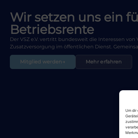
Wir setzen uns ein fü
Betriebsrente
Der VSZ e.V. vertritt bundesweit die Interessen vo
Zusatzversorgung im öffentlichen Dienst. Gemeinsam
Mitglied werden
Mehr erfahren
Um dir 
Geräte
zustimm
verarbe
Merkma