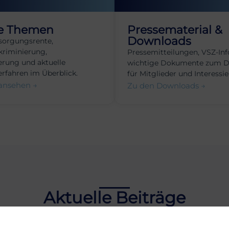
e Themen
Pressematerial &
Downloads
sorgungsrente,
kriminierung,
Pressemitteilungen, VSZ-Inf
rung und aktuelle
wichtige Dokumente zum 
erfahren im Überblick.
für Mitglieder und Interessie
ansehen →
Zu den Downloads →
Aktuelle Beiträge
n Sie informiert über wichtige Entwicklungen und Neui