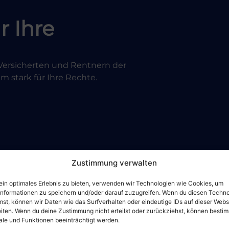
r Ihre
n Versicherten und Rentnern der
 stark für Ihre Rechte.
Zustimmung verwalten
ein optimales Erlebnis zu bieten, verwenden wir Technologien wie Cookies, um
informationen zu speichern und/oder darauf zuzugreifen. Wenn du diesen Techn
st, können wir Daten wie das Surfverhalten oder eindeutige IDs auf dieser Webs
iten. Wenn du deine Zustimmung nicht erteilst oder zurückziehst, können besti
le und Funktionen beeinträchtigt werden.