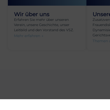
Wir über uns
Unser
Erfahren Sie mehr über unseren
Zusatzver
Verein, unsere Geschichte, unser
Frauendis
Leitbild und den Vorstand des VSZ.
Dynamisie
Gerichtsv
Mehr erfahren →
Themen 
Bleibe