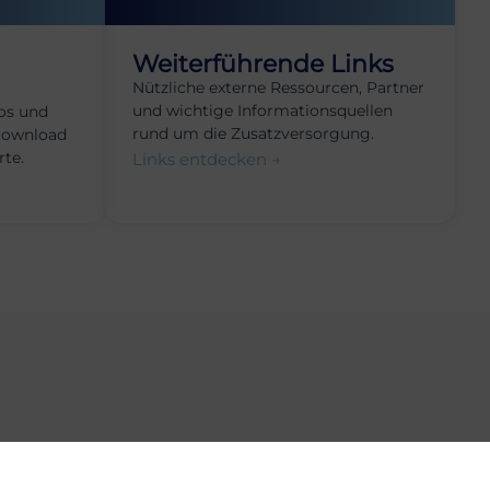
Weiterführende Links
Nützliche externe Ressourcen, Partner
und wichtige Informationsquellen
os und
rund um die Zusatzversorgung.
Download
rte.
Links entdecken →
gkeiten